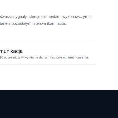
etwarza sygnały, steruje elementami wykonawczymi i
ane z pozostałymi sterownikami auta.
munikacja
6 uczestniczy w wymianie danych i autoryzacji uruchomienia.