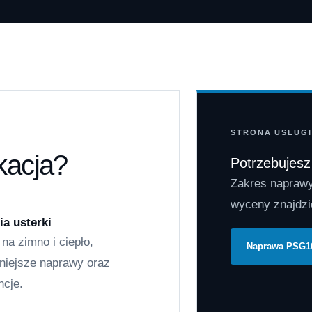
STRONA USŁUGI
kacja?
Potrzebujes
Zakres naprawy
wyceny znajdzie
ia usterki
na zimno i ciepło,
Naprawa PSG1
niejsze naprawy oraz
ncje.