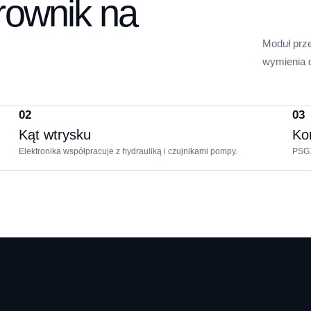
erownik na
Moduł prz
wymienia d
02
03
Kąt wtrysku
Ko
Elektronika współpracuje z hydrauliką i czujnikami pompy.
PSG1