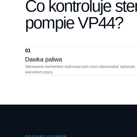
Co kontroluje st
pompie VP44?
01
Dawka paliwa
Sterowanie elementem wykonawczym musi odpowiadać żądanym
warunkom pracy.
OBSZARY USTEREK