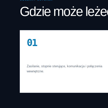
Gdzie może leże
01
Elektronika
Zasilanie, stopnie sterujące, komunikacja i połączenia
wewnętrzne.