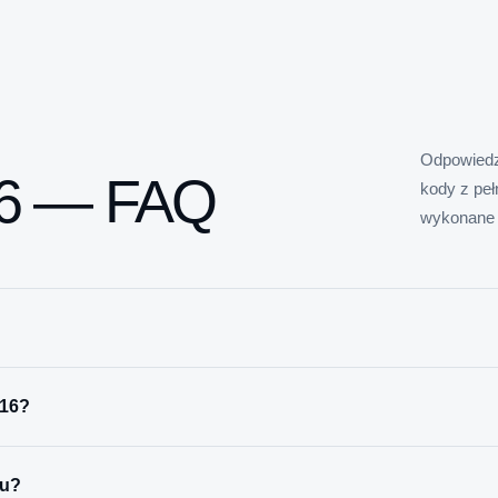
Odpowiedz
16 — FAQ
kody z pe
wykonane 
G16?
ku?