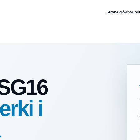
Strona główna
Usłu
PSG16
rki i