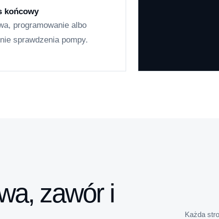
s końcowy
wa, programowanie albo
enie sprawdzenia pompy.
a, zawór i
Każda stro