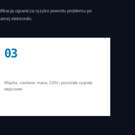
ifikacja ogranicza ryzyko powrotu problemu po
amej elektroniki.
03
Samochód
Wiązka, zasilanie, masa, CAN i pozostałe sygnały
wejściowe.