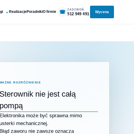
ZADZWOŃ
☎
gi
Realizacje
Poradniki
O firmie
Wycena
512 949 491
WAŻNE ROZRÓŻNIENIE
Sterownik nie jest całą
pompą
Elektronika może być sprawna mimo
usterki mechanicznej.
Błąd zaworu nie zawsze oznacza