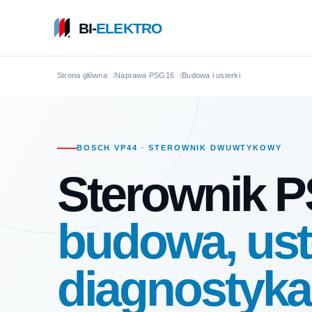
BI-
ELEKTRO
Strona główna
Naprawa PSG16
Budowa i usterki
BOSCH VP44 · STEROWNIK DWUWTYKOWY
Sterownik 
budowa, uste
diagnostyka