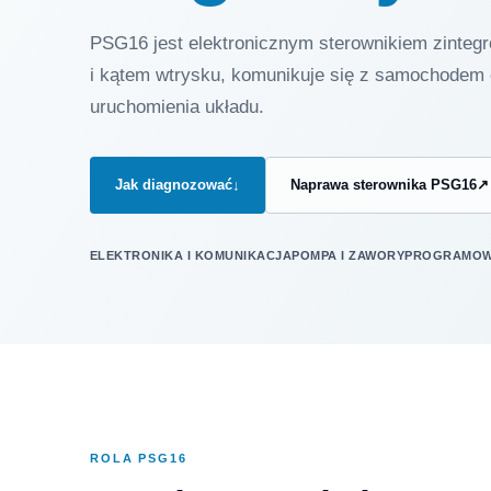
PSG16 jest elektronicznym sterownikiem zinte
i kątem wtrysku, komunikuje się z samochodem 
uruchomienia układu.
Jak diagnozować
↓
Naprawa sterownika PSG16
↗
ELEKTRONIKA I KOMUNIKACJA
POMPA I ZAWORY
PROGRAMOWA
ROLA PSG16