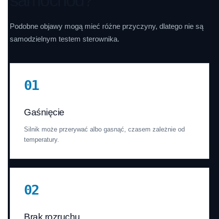
samochód?
Podobne objawy mogą mieć różne przyczyny, dlatego nie są
samodzielnym testem sterownika.
01
Gaśnięcie
Silnik może przerywać albo gasnąć, czasem zależnie od
temperatury.
02
Brak rozruchu