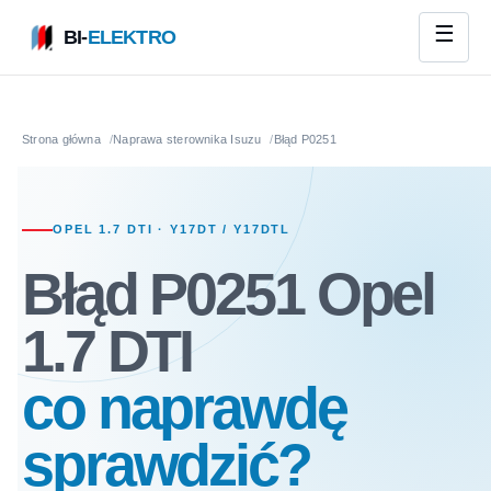
BI-
ELEKTRO
Strona główna
Naprawa sterownika Isuzu
Błąd P0251
OPEL 1.7 DTI · Y17DT / Y17DTL
Błąd P0251 Opel
1.7 DTI
co naprawdę
sprawdzić?