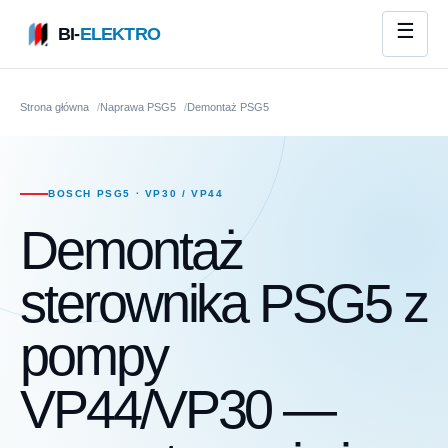
BI-
ELEKTRO
Strona główna
Naprawa PSG5
Demontaż PSG5
BOSCH PSG5 · VP30 / VP44
Demontaż
sterownika PSG5 z
pompy
VP44/VP30 —